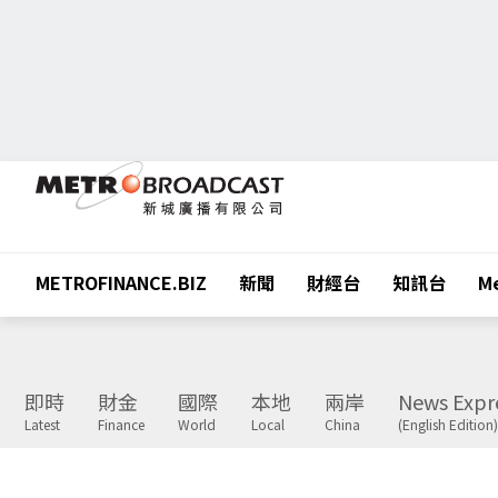
METROFINANCE.BIZ
新聞
財經台
知訊台
Me
即時
財金
國際
本地
兩岸
News Expr
Latest
Finance
World
Local
China
(English Edition)