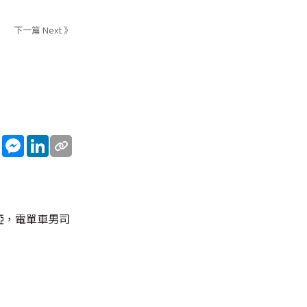
下一篇 Next 》
sApp
WeChat
Messenger
LinkedIn
椏，電單車男司