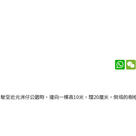
治
What
，駛至近元洲仔公園時，撞向一棵高10米，闊20厘米，倒塌的樹