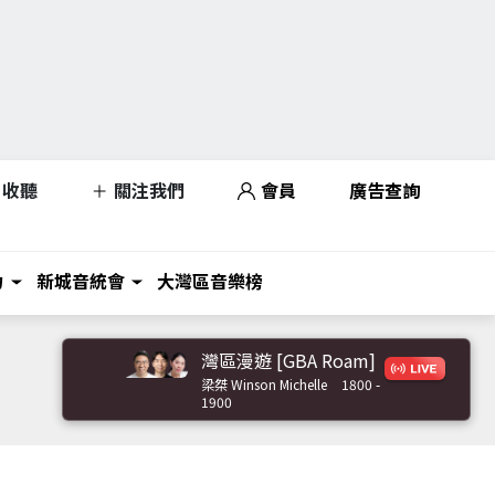
收聽
關注我們
會員
廣告查詢
力
新城音統會
大灣區音樂榜
灣區漫遊 [GBA Roam]
梁桀 Winson Michelle
1800 -
1900