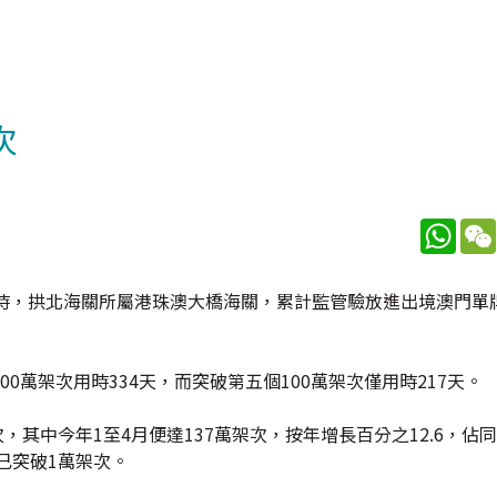
次
What
時，拱北海關所屬港珠澳大橋海關，累計監管驗放進出境澳門單牌
萬架次用時334天，而突破第五個100萬架次僅用時217天。
，其中今年1至4月便達137萬架次，按年增長百分之12.6，佔
已突破1萬架次。