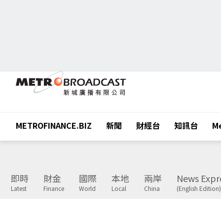
METROFINANCE.BIZ
新聞
財經台
知訊台
Me
即時
財金
國際
本地
兩岸
News Expr
Latest
Finance
World
Local
China
(English Edition)