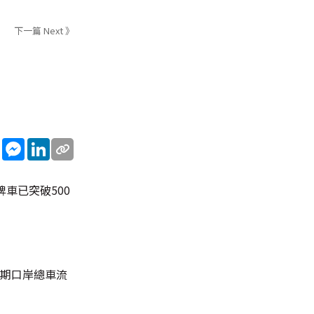
下一篇 Next 》
sApp
WeChat
Messenger
LinkedIn
車已突破500
同期口岸總車流