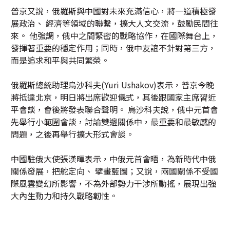
普京又說，俄羅斯與中國對未來充滿信心，將一道積極發
展政治、 經濟等領域的聯繫，擴大人文交流，鼓勵民間往
來。 他強調，俄中之間緊密的戰略協作，在國際舞台上，
發揮著重要的穩定作用；同時，俄中友誼不針對第三方，
而是追求和平與共同繁榮。
俄羅斯總統助理烏沙科夫(Yuri Ushakov)表示，普京今晚
將抵達北京，明日將出席歡迎儀式，其後跟國家主席習近
平會談，會後將發表聯合聲明。 烏沙科夫說，俄中元首會
先舉行小範圍會談，討論雙邊關係中，最重要和最敏感的
問題，之後再舉行擴大形式會談。
中國駐俄大使張漢暉表示，中俄元首會晤，為新時代中俄
關係發展，把舵定向、 擘畫藍圖；又說，兩國關係不受國
際風雲變幻所影響，不為外部勢力干涉所動搖，展現出強
大內生動力和持久戰略韌性。