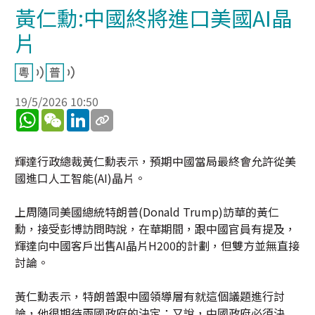
黃仁勳:中國終將進口美國AI晶
片
19/5/2026 10:50
WhatsApp
WeChat
LinkedIn
輝達行政總裁黃仁勳表示，預期中國當局最終會允許從美
國進口人工智能(AI)晶片。
上周隨同美國總統特朗普(Donald Trump)訪華的黃仁
勳，接受彭博訪問時說，在華期間，跟中國官員有提及，
輝達向中國客戶出售AI晶片H200的計劃，但雙方並無直接
討論。
黃仁勳表示，特朗普跟中國領導層有就這個議題進行討
論，他很期待兩國政府的決定；又說，中國政府必須決