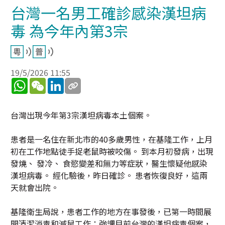
台灣一名男工確診感染漢坦病
毒 為今年內第3宗
19/5/2026 11:55
WhatsApp
WeChat
LinkedIn
台灣出現今年第3宗漢坦病毒本土個案。
患者是一名住在新北市的40多歲男性，在基隆工作，上月
初在工作地點徒手捉老鼠時被咬傷。 到本月初發病，出現
發燒、 發冷、 食慾變差和無力等症狀，醫生懷疑他感染
漢坦病毒。 經化驗後，昨日確診。 患者恢復良好，這兩
天就會出院。
基隆衛生局說，患者工作的地方在事發後，已第一時間展
開清潔消毒和滅鼠工作；強調目前台灣的漢坦病毒個案，