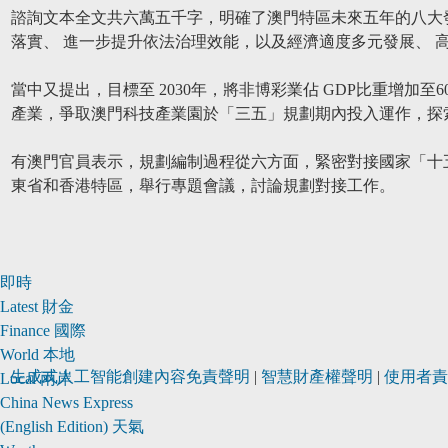
諮詢文本全文共六萬五千字，明確了澳門特區未來五年的八大
落實、 進一步提升依法治理效能，以及經濟適度多元發展、 
當中又提出，目標至 2030年，將非博彩業佔 GDP比重增加
產業，爭取澳門科技產業園於「三五」規劃期內投入運作，探
有澳門官員表示，規劃編制過程從六方面，緊密對接國家「十
東省和香港特區，舉行專題會議，討論規劃對接工作。
即時
Latest
財金
Finance
國際
World
本地
生成式人工智能創建內容免責聲明
|
智慧財產權聲明
|
使用者責
Local
兩岸
China
News Express
METROFINANCE.BIZ
關於
(English Edition)
天氣
財經
我們