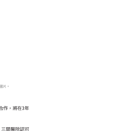
會圖片。
合作，將在3年
，三間醫院認可