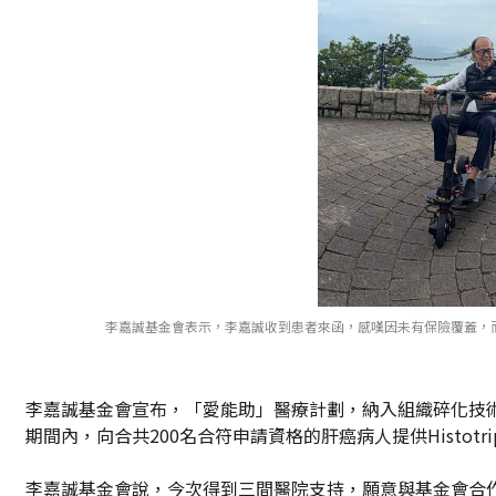
李嘉誠基金會表示，李嘉誠收到患者來函，感嘆因未有保險覆蓋，而未能
李嘉誠基金會宣布，「愛能助」醫療計劃，納入組織碎化技術Hi
期間內，向合共200名合符申請資格的肝癌病人提供Histotri
李嘉誠基金會說，今次得到三間醫院支持，願意與基金會合作，參