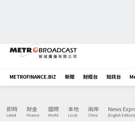
METROFINANCE.BIZ
新聞
財經台
知訊台
Me
即時
財金
國際
本地
兩岸
News Expr
Latest
Finance
World
Local
China
(English Edition)