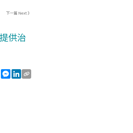
下一篇 Next 》
者提供治
sApp
WeChat
Messenger
LinkedIn