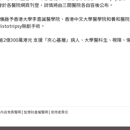
會於各醫院網頁刊登，詳情將由三間醫院各自容後公布。
ripsy儀器予香港大學李嘉誠醫學院、香港中文大學醫學院和養和醫
otripsy無創手術。
逾2億300萬港元 支援「夾心基層」病人、大學醫科生、視障、
建內容免責聲明
|
智慧財產權聲明
|
使用者責任