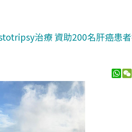
otripsy治療 資助200名肝癌患
What