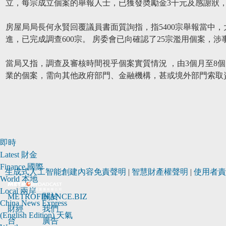
立，每宗成立個案的舉報人士，已獲發奬勵金3千元及感謝狀，合
房屋局局長何永賢回覆議員書面質詢指，指5400宗舉報當中，
進，已完成調查600宗。 房委會已向確認了25宗濫用個案，
當局又指，調查及審核時間視乎個案實質情況 ，由3個月至8
業的個案，需向其他政府部門、金融機構，甚或境外部門索取
即時
Latest
財金
Finance
國際
生成式人工智能創建內容免責聲明
|
智慧財產權聲明
|
使用者責
World
本地
Local
兩岸
METROFINANCE.BIZ
關於
China
News Express
財經
我們
(English Edition)
天氣
台
廣告