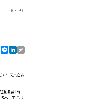
下一篇 Next 》
sApp
WeChat
Messenger
LinkedIn
米。 天文台表
截至凌晨1時，
龍吸水」前往現