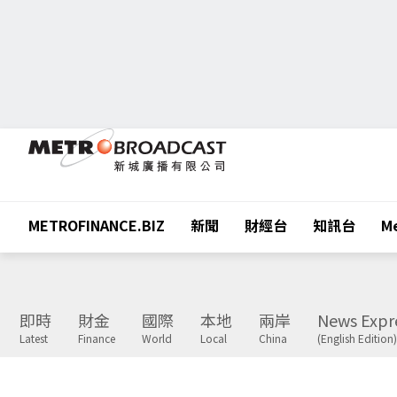
METROFINANCE.BIZ
新聞
財經台
知訊台
Me
即時
財金
國際
本地
兩岸
News Expr
Latest
Finance
World
Local
China
(English Edition)