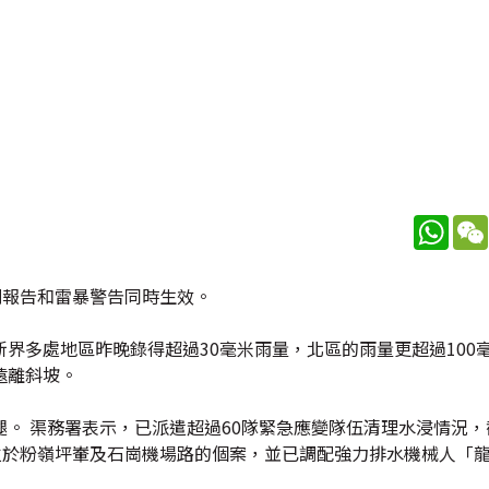
What
別報告和雷暴警告同時生效。
界多處地區昨晚錄得超過30毫米雨量，北區的雨量更超過100毫
遠離斜坡。
。 渠務署表示，已派遣超過60隊緊急應變隊伍清理水浸情況，
位於粉嶺坪輋及石崗機場路的個案，並已調配強力排水機械人「