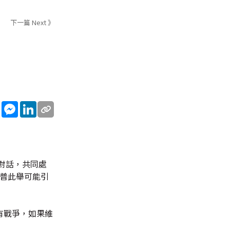
下一篇 Next 》
sApp
WeChat
Messenger
LinkedIn
對話，共同處
朗普此舉可能引
有戰爭，如果維