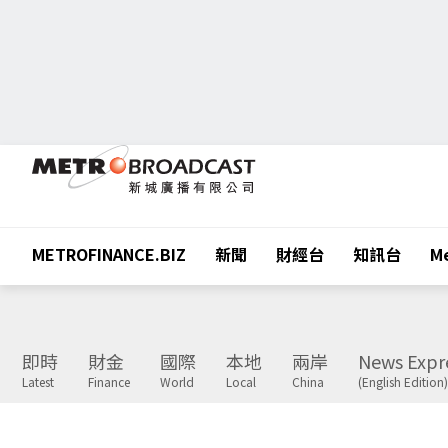
METROFINANCE.BIZ
新聞
財經台
知訊台
Me
即時
財金
國際
本地
兩岸
News Expr
Latest
Finance
World
Local
China
(English Edition)