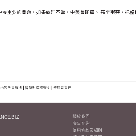
中最重要的問題，如果處理不當，中美會碰撞、 甚至衝突，把整
建內容免責聲明
|
智慧財產權聲明
|
使用者責任
NCE.BIZ
關於我們
廣告查詢
使用條款及細則