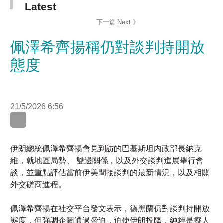
佩澤希齊揚稱仍對談判持開放
態度
21/5/2026 6:56
伊朗總統佩澤希齊揚會見到訪的巴基斯坦內政部長納克
維，就地區局勢、 雙邊關係，以及外交談判進展舉行會
談，並重點評估當前伊美間接談判的最新情況，以及相關
外交磋商進程。
佩澤希齊揚在社交平台發文表示，德黑蘭仍對談判持開放
態度，但強調企圖通過脅迫，迫使伊朗投降，純粹是癡人
說夢。
伊朗伊斯蘭議會議長卡利巴夫在社交平台稱，敵人明裡暗