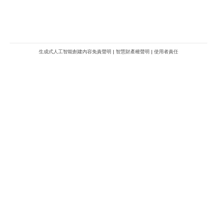
生成式人工智能創建內容免責聲明
|
智慧財產權聲明
|
使用者責任
METROFINANCE.BIZ
關於我們
廣告查詢
財經台
使用條款及細則
知訊台
版權及免責聲明
Metro Plus
私隱政策
MBO TV
聯絡我們
新城八大家
新城動力
新城製作