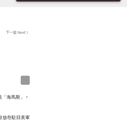
下一篇 Next 》
sApp
WeChat
Messenger
LinkedIn
統「海馬斯」，
存放在駐日美軍
中國和俄羅斯反
撤走。