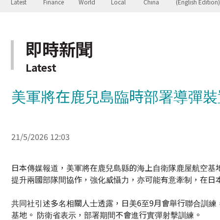
即時新聞
Latest
美軍將在鹿兒島臨時部署導彈裝
21/5/2026 12:03
日本傳媒報道，美軍將在鹿兒島縣的海上自衛隊鹿屋航空基
提升兩國部隊間協作，強化威懾力，亦可能有意牽制，在日
共同社引述多名相關人士透露，日美6至9月會舉行聯合訓
基地。 防衛省表示，部署期間不會進行實彈射擊訓練。
美軍去年9月，曾因為日美大規模實戰訓練，將「堤豐」臨
對，另外由於實際撤走時間，較防衛省方面最初提出的大幅