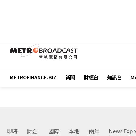
METROFINANCE.BIZ
新聞
財經台
知訊台
Me
即時
財金
國際
本地
兩岸
News Expr
Latest
Finance
World
Local
China
(English Edition)