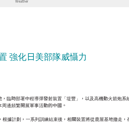
置 強化日美部隊威懾力
What
地，臨時部署中程導彈發射裝置「堤豐」，以及高機動火箭炮系
本周邊頻繁開展軍事活動的中國。
練，根據計劃，一系列訓練結束後，相關裝置將從鹿屋基地撤走，
時部署山口縣的美軍岩國基地，在日本國內屬於首次，當時遭到
推遲，亦惹起當地市民團體不滿，相關裝置最後在去年11月完成