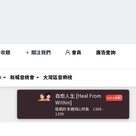
收聽
關注我們
會員
廣告查詢
力
新城音統會
大灣區音樂榜
自愈人生 [Heal From
Within]
程凱欣 彭趙翊心院長
1300 -
1330