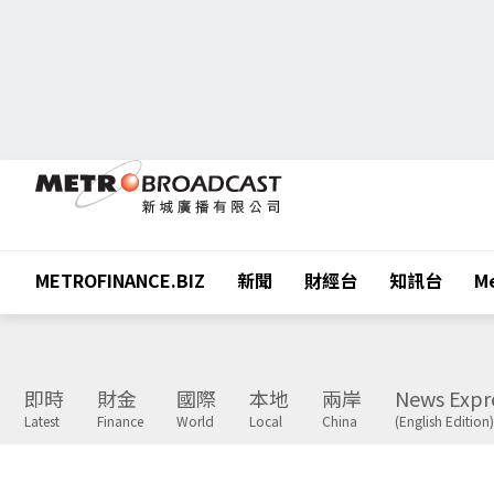
METROFINANCE.BIZ
新聞
財經台
知訊台
Me
即時
財金
國際
本地
兩岸
News Expr
Latest
Finance
World
Local
China
(English Edition)