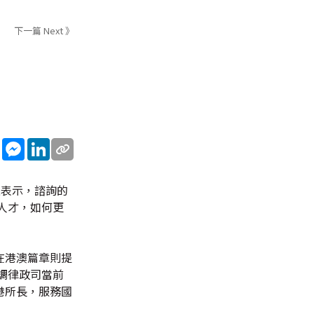
下一篇 Next 》
sApp
WeChat
Messenger
LinkedIn
上表示，諮詢的
人才，如何更
在港澳篇章則提
調律政司當前
港所長，服務國