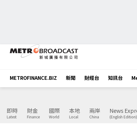
METROFINANCE.BIZ
新聞
財經台
知訊台
Me
即時
財金
國際
本地
兩岸
News Expr
Latest
Finance
World
Local
China
(English Edition)