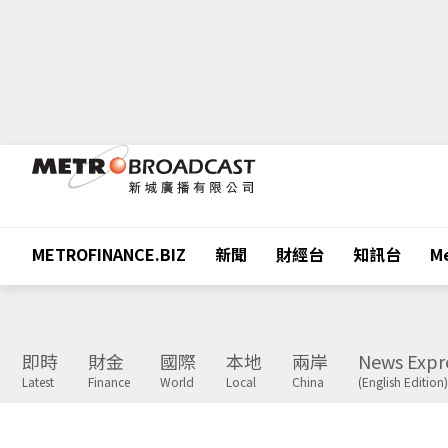
METROFINANCE.BIZ
新聞
財經台
知訊台
Me
即時
財金
國際
本地
兩岸
News Expr
Latest
Finance
World
Local
China
(English Edition)