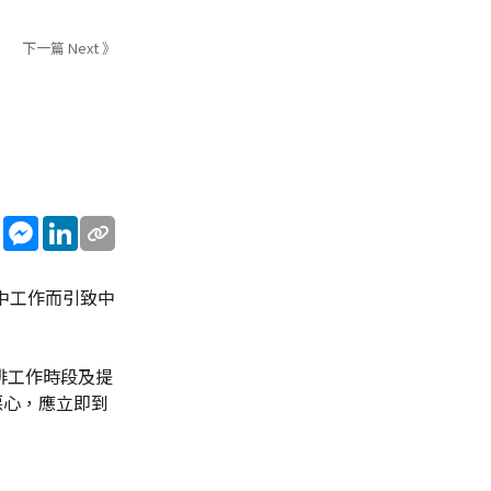
下一篇 Next 》
sApp
WeChat
Messenger
LinkedIn
中工作而引致中
排工作時段及提
噁心，應立即到