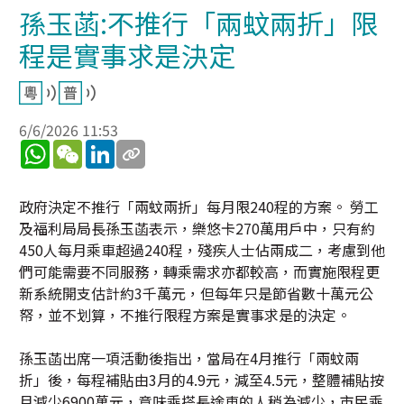
孫玉菡:不推行「兩蚊兩折」限
程是實事求是決定
6/6/2026 11:53
WhatsApp
WeChat
LinkedIn
政府決定不推行「兩蚊兩折」每月限240程的方案。 勞工
及福利局局長孫玉菡表示，樂悠卡270萬用戶中，只有約
450人每月乘車超過240程，殘疾人士佔兩成二，考慮到他
們可能需要不同服務，轉乘需求亦都較高，而實施限程更
新系統開支估計約3千萬元，但每年只是節省數十萬元公
帑，並不划算，不推行限程方案是實事求是的決定。
孫玉菡出席一項活動後指出，當局在4月推行「兩蚊兩
折」後，每程補貼由3月的4.9元，減至4.5元，整體補貼按
月減少6900萬元，意味乘搭長途車的人稍為減少，市民乘