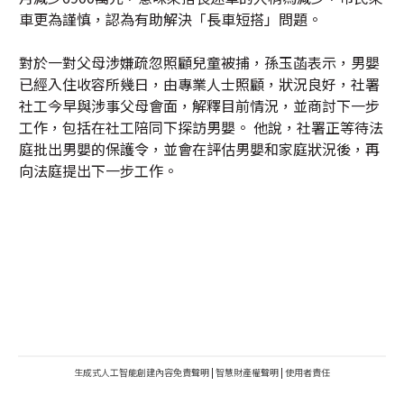
車更為謹慎，認為有助解決「長車短搭」問題。
對於一對父母涉嫌疏忽照顧兒童被捕，孫玉菡表示，男嬰
已經入住收容所幾日，由專業人士照顧，狀況良好，社署
社工今早與涉事父母會面，解釋目前情況，並商討下一步
工作，包括在社工陪同下探訪男嬰。 他說，社署正等待法
庭批出男嬰的保護令，並會在評估男嬰和家庭狀況後，再
向法庭提出下一步工作。
生成式人工智能創建內容免責聲明
|
智慧財產權聲明
|
使用者責任