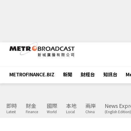
METROFINANCE.BIZ
新聞
財經台
知訊台
Me
即時
財金
國際
本地
兩岸
News Expr
Latest
Finance
World
Local
China
(English Edition)