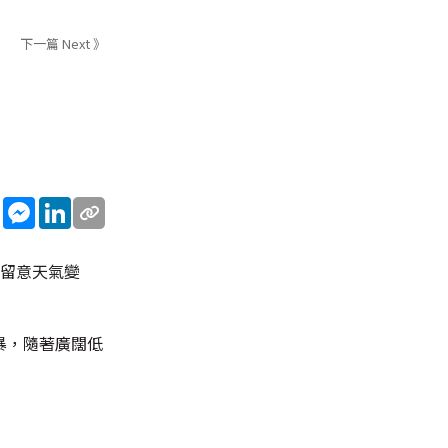
下一篇 Next 》
sApp
WeChat
Messenger
LinkedIn
民留意天氣變
暴，隨著廣闊低