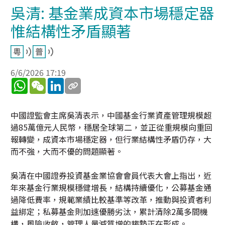
吳清: 基金業成資本市場穩定器
惟結構性矛盾顯著
6/6/2026 17:19
WhatsApp
WeChat
LinkedIn
中國證監會主席吳清表示，中國基金行業資產管理規模超
過85萬億元人民幣，穩居全球第二，並正從重規模向重回
報轉變，成資本市場穩定器，但行業結構性矛盾仍存，大
而不強，大而不優的問題顯著。
吳清在中國證券投資基金業協會會員代表大會上指出，近
年來基金行業規模穩健增長，結構持續優化，公募基金通
過降低費率，規範業績比較基準等改革，推動與投資者利
益綁定；私募基金則加速優勝劣汰，累計清除2萬多間機
構，風險收斂，管理人量減質增的趨勢正在形成。