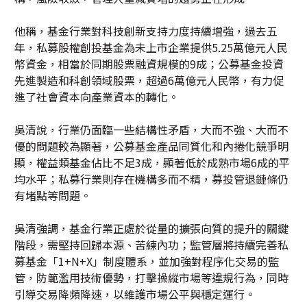
他稱，基金行業對科技創新支持力度持續增強，過去五
年，私募股權創投基金為未上市企業提供5.25萬億元人民
幣資金，相當於同期股票融資規模的9成；公募基金投資
先進製造和科創領域股票，超過6萬億元人民幣，有力促
進了社會資本向產業資本的轉化。
吳清說，行業仍面臨一些結構性矛盾，大而不強、大而不
優的問題較為顯著，公募基金產品同質化和內捲化競爭明
顯，權益類基金佔比不足3成，顯著低於成熟市場6成的平
均水平；私募行業則存在機構多而不精，募投管退鏈條仍
有堵點等問題。
吳清強調，基金行業正處於從量的擴張向質的提升的關鍵
階段，需堅持回歸本源、苦練內功；監管層將持續完善私
募基金「1+N+X」制度體系，並加強對程序化交易的監
管，防範濫用技術優勢，打擊操縱市場等違規行為，同時
引導交易降頻降速，以維護市場公平與穩定運行。