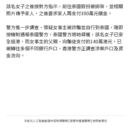
該名女子之後按對方指示，前往泰國假扮被綁架，並相關
照片傳予家人，之後要求家人再支付300萬元贖金。
警方進一步調查，懷疑女事主被詐騙並自行到泰國，隨即
按機制通報泰國警方，泰國警方將她尋獲，該名女子已安
全返港，而女事主的父親，向騙徒支付的140萬港元，已
被轉往多個不同銀行戶口，香港警方正調查涉案戶口及資
金流向。
生成式人工智能創建內容免責聲明
|
智慧財產權聲明
|
使用者責任