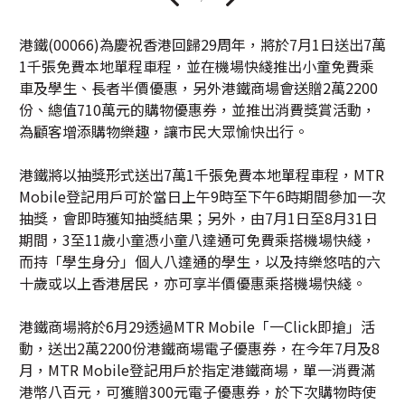
港鐵(00066)為慶祝香港回歸29周年，將於7月1日送出7萬
1千張免費本地單程車程，並在機場快綫推出小童免費乘
車及學生、長者半價優惠，另外港鐵商場會送贈2萬2200
份、總值710萬元的購物優惠券，並推出消費獎賞活動，
為顧客增添購物樂趣，讓市民大眾愉快出行。
港鐵將以抽獎形式送出7萬1千張免費本地單程車程，MTR
Mobile登記用戶可於當日上午9時至下午6時期間參加一次
抽獎，會即時獲知抽獎結果；另外，由7月1日至8月31日
期間，3至11歲小童憑小童八達通可免費乘搭機場快綫，
而持「學生身分」個人八達通的學生，以及持樂悠咭的六
十歲或以上香港居民，亦可享半價優惠乘搭機場快綫。
港鐵商場將於6月29透過MTR Mobile「一Click即搶」活
動，送出2萬2200份港鐵商場電子優惠券，在今年7月及8
月，MTR Mobile登記用戶於指定港鐵商場，單一消費滿
港幣八百元，可獲贈300元電子優惠券，於下次購物時使