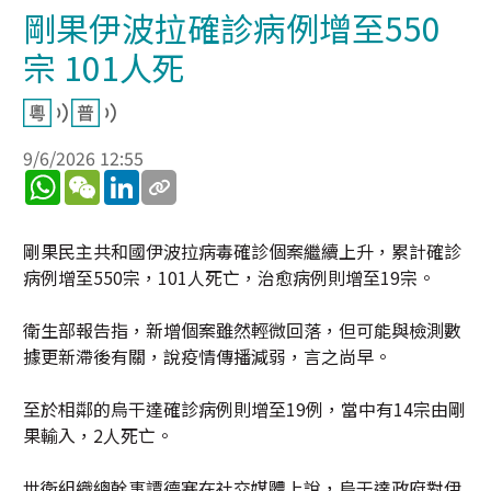
剛果伊波拉確診病例增至550
宗 101人死
9/6/2026 12:55
WhatsApp
WeChat
LinkedIn
剛果民主共和國伊波拉病毒確診個案繼續上升，累計確診
病例增至550宗，101人死亡，治愈病例則增至19宗。
衛生部報告指，新增個案雖然輕微回落，但可能與檢測數
據更新滯後有關，說疫情傳播減弱，言之尚早。
至於相鄰的烏干達確診病例則增至19例，當中有14宗由剛
果輸入，2人死亡。
世衛組織總幹事譚德塞在社交媒體上說，烏干達政府對伊