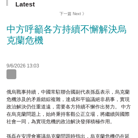
中方呼籲各方持續不懈解決烏
克蘭危機
9/6/2026 13:03
WhatsApp
WeChat
LinkedIn
俄烏戰事持續，中國常駐聯合國副代表孫磊表示，烏克蘭
危機涉及的矛盾錯綜複雜，達成和平協議絕非易事，實現
政治解決仍任重道遠，需要各方持續不懈作出努力。 中方
在烏克蘭問題上，始終秉持客觀公正立場，將繼續與國際
社會一同，為實現危機的政治解決發揮積極作用。
孫磊在安理會審議烏克蘭問題時指出，烏克蘭危機仍在延
宕，衝突烈度持續上升。 他強調，軍事手段無法帶來和
平，衝突延續下去只會造成更嚴重的傷害，期待當事方保
持最大程度克制，避免採取進一步激化矛盾、升級衝突的