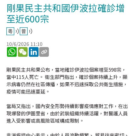
剛果民主共和國伊波拉確診增
至近600宗
10/6/2026 11:10
WhatsApp
WeChat
LinkedIn
剛果民主共和果公布，當地確診伊波拉個案增至598宗，
當中115人死亡。 衞生部門指出，確診個案持續上升，顯
示病毒仍然在社區傳播，如果不迅速採取公共衛生措施，
疫情可能迅速蔓延。
當局又指出，國內安全形勢持續影響疫情應對工作，在出
現爆發的伊圖里省，由於武裝組織持續活躍，對醫護人員
進入受影響或高風險區域構成限制。
非洲疾控中心表示，由於人員流動頻繁、 貿易往來密切、