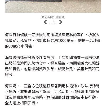
(政府新聞公報圖片)
1 / 1
海關日前偵破一宗涉嫌利用跨境貨車走私的案件，檢獲大
批懷疑走私貨物，估計市值共約1000萬元，拘捕一名涉案
的39歲貨車司機。
海關透過情報分析及風險評估，上星期四抽查一架由香港
出發前往澳門的跨境貨車，經查驗後，海關檢獲大批懷疑
走私貨物，包括懷疑藥劑製品、減肥針劑、美容針劑和花
膠等。
海關說，一直全方位積極打擊各類走私活動，執法行動絕
不鬆懈，將繼續嚴厲打擊海上走私活動，積極運用風險管
理及情報主導執法策略，適時開展針對性的反走私行動，
全力遏止相關罪行。