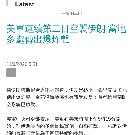
美軍連續第二日空襲伊朗 當地
多處傳出爆炸聲
11/6/2026 5:51
WhatsApp
WeChat
LinkedIn
據伊朗塔斯尼姆通訊社報道，伊朗米納卜、錫里克等多地
傳出爆炸聲，南部沿海地區也有遭受攻擊；首都德黑蘭防
空系統已啟動。
美軍中央司令部表示，美軍在美東時間下午5時15分開
始，對伊朗境內的多個目標實施「自衛打擊」，強調對伊
朗的最新打擊是為了回應持續的挑釁。
美國總統特朗普早前表示，伊朗一再拖延達成協議，現在
必須為此付出代價。 他接受霍士新聞訪問時表示，由於談