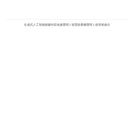
生成式人工智能創建內容免責聲明
|
智慧財產權聲明
|
使用者責任
METROFINANCE.BIZ
關於我們
廣告查詢
財經台
使用條款及細則
知訊台
版權及免責聲明
Metro Plus
私隱政策
MBO TV
聯絡我們
新城八大家
新城動力
新城製作
新城音樂