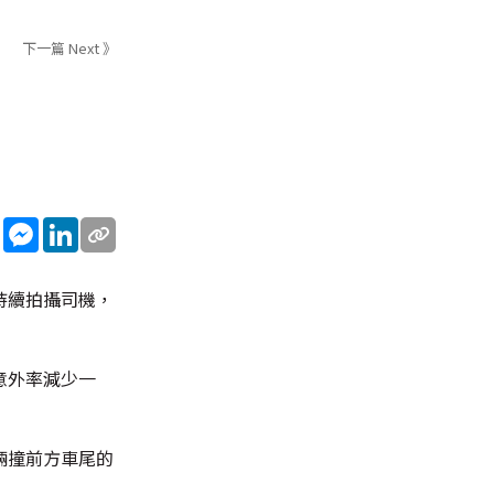
下一篇 Next 》
sApp
WeChat
Messenger
LinkedIn
持續拍攝司機，
意外率減少一
輛撞前方車尾的