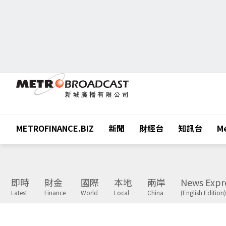
METROFINANCE.BIZ
新聞
財經台
知訊台
Me
即時
財金
國際
本地
兩岸
News Expr
Latest
Finance
World
Local
China
(English Edition)