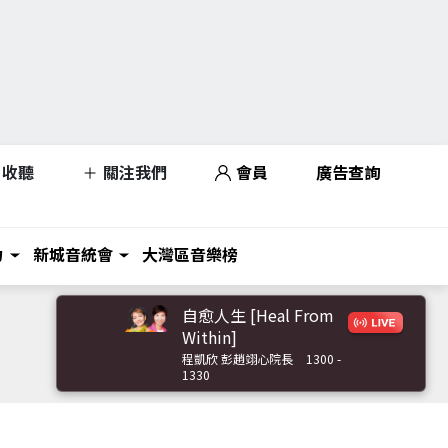
收聽
關注我們
會員
廣告查詢
力
新城音統會
大灣區音樂榜
自愈人生 [Heal From
Within]
程凱欣 彭趙翊心院長
1300 -
1330