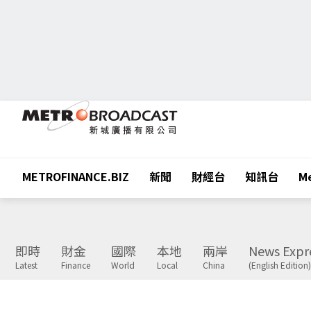
METROFINANCE.BIZ
新聞
財經台
知訊台
Me
即時
財金
國際
本地
兩岸
News Expr
Latest
Finance
World
Local
China
(English Edition)