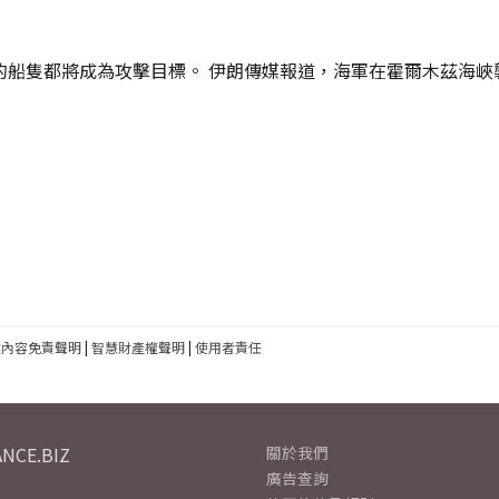
的船隻都將成為攻擊目標。 伊朗傳媒報道，海軍在霍爾木茲海峽
建內容免責聲明
|
智慧財產權聲明
|
使用者責任
NCE.BIZ
關於我們
廣告查詢