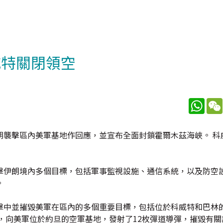
威特關閉領空
What
朗襲擊區內美軍基地作回應，並宣布全面封鎖霍爾木茲海峽。 科
擊伊朗境內多個目標，包括軍事監視設施、通信系統，以及防空
。
擊中並摧毀美軍在區內的多個重要目標，包括位於科威特和巴林
，向美軍位於約旦的空軍基地，發射了12枚彈道導彈，摧毀有關