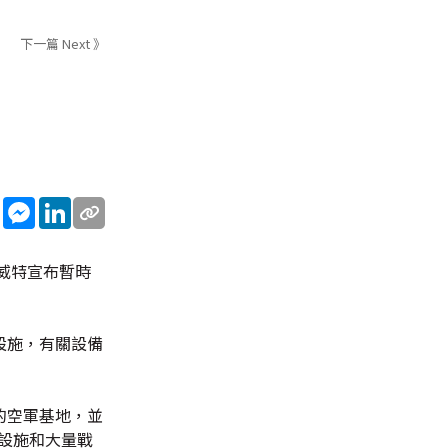
下一篇 Next 》
sApp
WeChat
Messenger
LinkedIn
威特宣布暫時
設施，有關設備
的空軍基地，並
設施和大量戰