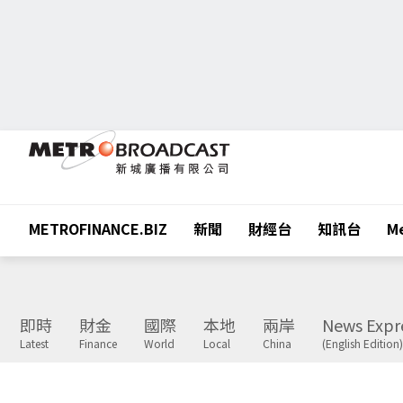
METROFINANCE.BIZ
新聞
財經台
知訊台
Me
即時
財金
國際
本地
兩岸
News Expr
Latest
Finance
World
Local
China
(English Edition)