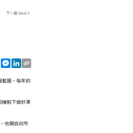
下一篇 Next 》
sApp
WeChat
Messenger
LinkedIn
展藍圖，每年的
同機制下做好準
詢，他親自向市