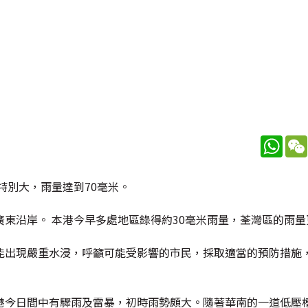
What
特別大，雨量達到70毫米。
東沿岸。 本港今早多處地區錄得約30毫米雨量，荃灣區的雨量
能出現嚴重水浸，呼籲可能受影響的市民，採取適當的預防措施
港今日間中有驟雨及雷暴，初時雨勢頗大。隨著華南的一道低壓