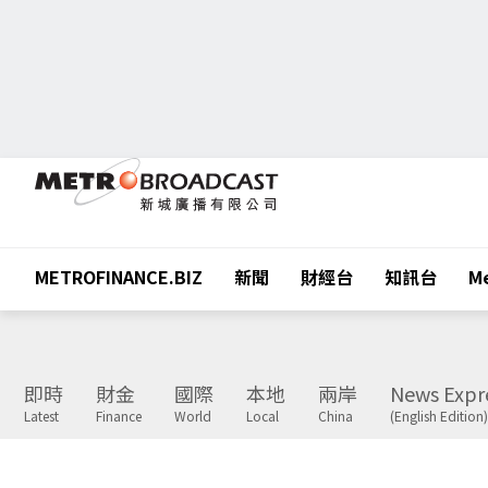
METROFINANCE.BIZ
新聞
財經台
知訊台
Me
即時
財金
國際
本地
兩岸
News Expr
Latest
Finance
World
Local
China
(English Edition)