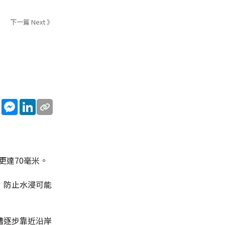
下一篇 Next 》
sApp
WeChat
Messenger
LinkedIn
更達70毫米。
，防止水浸可能
槽逐步靠近沿岸