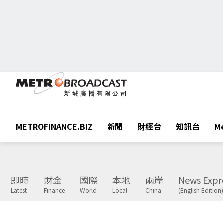
METROFINANCE.BIZ
新聞
財經台
知訊台
Me
即時
財金
國際
本地
兩岸
News Expr
Latest
Finance
World
Local
China
(English Edition)