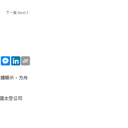
下一篇 Next 》
sApp
WeChat
Messenger
LinkedIn
數據顯示，方舟
持美國太空公司