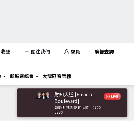
收聽
關注我們
會員
廣告查詢
力
新城音統會
大灣區音樂榜
財知大道 [Finance
Boulevard]
郭艷明 林潔瑩 何民傑
0700 -
0930