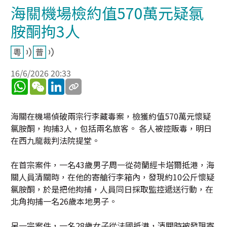
海關機場檢約值570萬元疑氯
胺酮拘3人
16/6/2026 20:33
WhatsApp
WeChat
LinkedIn
海關在機場偵破兩宗行李藏毒案，檢獲約值570萬元懷疑
氯胺酮，拘捕3人，包括兩名旅客。 各人被控販毒，明日
在西九龍裁判法院提堂。
在首宗案件，一名43歲男子周一從荷蘭經卡塔爾抵港，海
關人員清關時，在他的寄艙行李箱內，發現約10公斤懷疑
氯胺酮，於是把他拘捕，人員同日採取監控遞送行動，在
北角拘捕一名26歲本地男子。
另一宗案件，一名28歲女子從法國抵港，清關時被發現寄