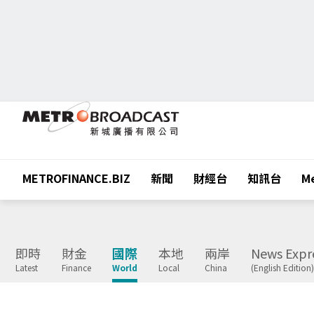
METROFINANCE.BIZ
新聞
財經台
知訊台
Me
即時
財金
國際
本地
兩岸
News Expr
Latest
Finance
World
Local
China
(English Edition)