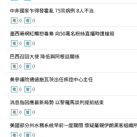
中非國家乍得發霍亂 75宗病例 8人不治
墨西哥網紅觸怒毒梟 向50萬名粉絲直播時遭槍殺
巴西召回大使 降低與阿根廷關係
美參議院通過施瓦茨出任疾控中心主任
消息指因應最新局勢 以黎羅馬談判提前結束
美國部分州水務系統早前一度關閉 懷疑屬親伊朗黑客組織