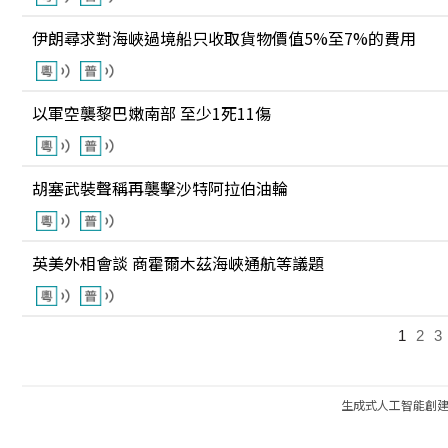
伊朗尋求對海峽過境船只收取貨物價值5%至7%的費用
以軍空襲黎巴嫩南部 至少1死11傷
胡塞武裝聲稱再襲擊沙特阿拉伯油輪
英美外相會談 商霍爾木茲海峽通航等議題
1
2
3
生成式人工智能創