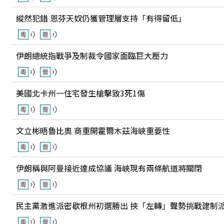
縱然犯錯 恩芬天奴仍獲管理層支持「有得留低」
伊朗總統指戰爭及制裁令國家面臨巨大壓力
美國北卡州一住宅發生槍擊致3死1傷
文立彬晤魯比奧 商重開霍爾木茲海峽重要性
伊朗稱與阿曼接近達成協議 海峽現有兩條航道將關閉
民主黨激進派密歇根州初選勝出 挾「左轉」聲勢挑戰建制