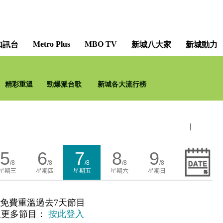
Metro Plus
MBO TV
知訊台
新城八大家
新城動力
精彩重溫
勁爆派台歌
新城各大流行榜
|
5
6
7
8
9
/8
/8
/8
/8
/8
星期三
星期四
星期五
星期六
星期日
免費重溫過去7天節目
溫更多節目：
按此登入