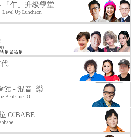
- 「午」升級學堂
- Level Up Luncheon
家
or
)
麥皓兒 黃筠兒
世代
Y
 - 混音. 樂
The Beat Goes On
 O!BABE
raobabe