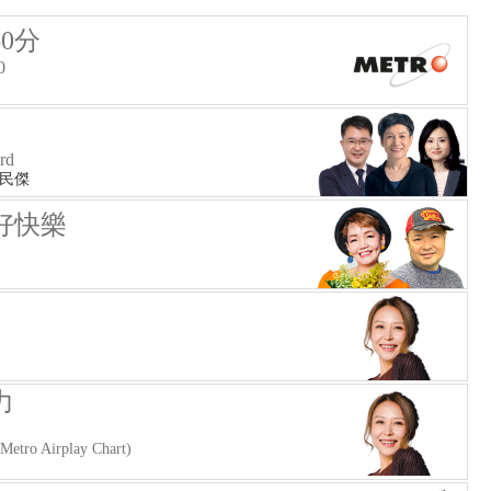
0分
0
rd
何民傑
好快樂
力
o Airplay Chart)