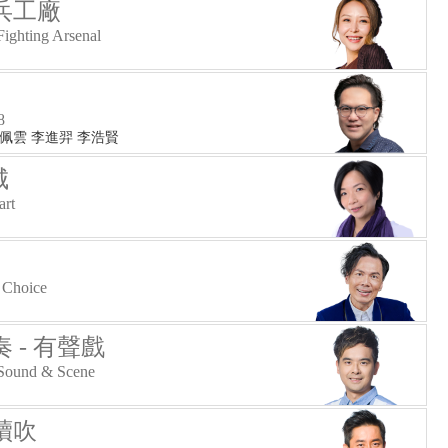
兵工廠
ighting Arsenal
號
8
翟佩雲 李進羿 李浩賢
城
art
 Choice
 - 有聲戲
 Sound & Scene
續吹