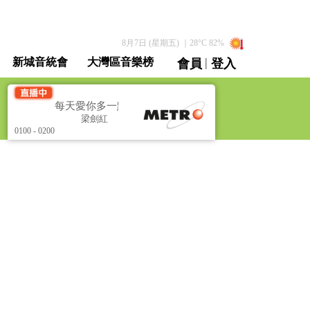
8月7日 (星期五)
｜
28
°C
82
%
|
新城音統會
大灣區音樂榜
會員
登入
直播 / 重溫
每天愛你多一點 [Heal the World]
每天愛你多一點 [Heal
梁劍紅
梁劍紅
0100 - 0200