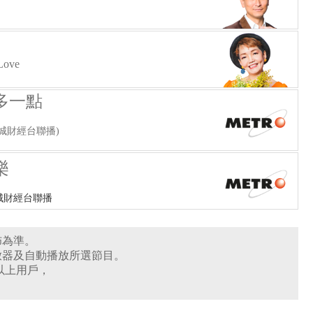
Love
多一點
城財經台聯播)
樂
城財經台聯播
佈為準。
放器及自動播放所選節目。
0版本或以上用戶，