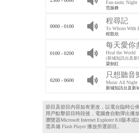
2300 - 0000
Fan-tastic Night
范振鋒
程尋記
0000 - 0100
To Whom With 
程凱欣
每天愛你
Heal the World
0100 - 0200
(新城知訊台及新
梁劍紅
只想聽音
0200 - 0600
Music All Night
新城知訊台及新
節目及節目內容如有更改，以電台臨時公
用戶點擊節目時段後，電腦會自動彈出播
瀏覽器Microsoft Internet Explorer 8.
需具備
Flash Player
播放所選節目。