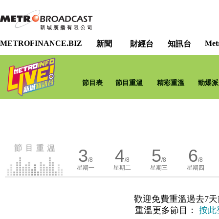
METROFINANCE.BIZ
Met
新聞
財經台
知訊台
節目表
節目重溫
精彩重溫
勁爆派
3
4
5
6
/8
/8
/8
/8
星期一
星期二
星期三
星期四
歡迎免費重溫過去7天
重溫更多節目：
按此