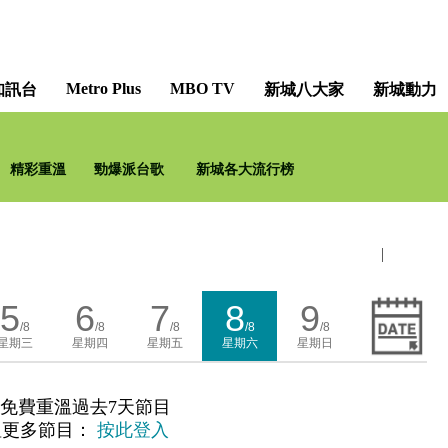
Metro Plus
MBO TV
知訊台
新城八大家
新城動力
精彩重溫
勁爆派台歌
新城各大流行榜
|
5
6
7
8
9
/8
/8
/8
/8
/8
星期三
星期四
星期五
星期六
星期日
免費重溫過去7天節目
溫更多節目：
按此登入