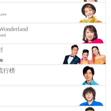
Love
nderland
land
對
思敏
流行榜