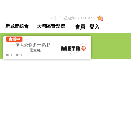
8月8日 (星期六)
｜
30
°C
82
%
|
新城音統會
大灣區音樂榜
會員
登入
直播 / 重溫
每天愛你多一點 [Heal the World]
每天愛你多一點 [Heal th
梁劍紅
梁劍紅
0100 - 0200