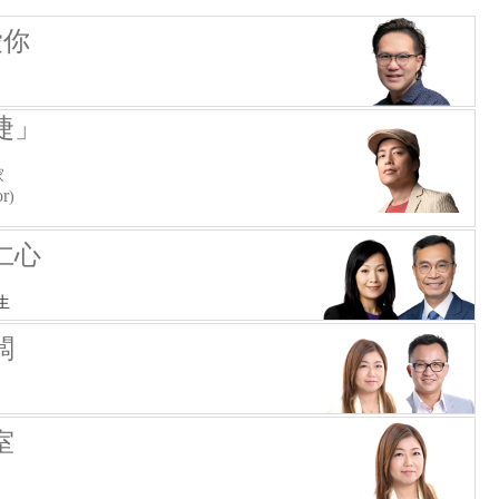
愛你
捷」
家
or
)
仁心
生
闆
室