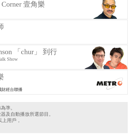
c Corner 壹角樂
師
enson 「chur」 到行
alk Show
樂
城財經台聯播
佈為準。
放器及自動播放所選節目。
0版本或以上用戶，