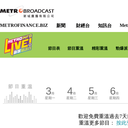
METROFINANCE.BIZ
Met
新聞
財經台
知訊台
節目表
節目重溫
精彩重溫
勁爆派
3
4
5
6
/8
/8
/8
/8
星期一
星期二
星期三
星期四
歡迎免費重溫過去7天
重溫更多節目：
按此