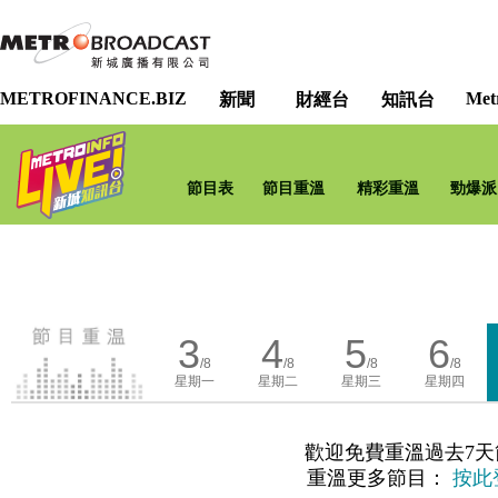
METROFINANCE.BIZ
Met
新聞
財經台
知訊台
節目表
節目重溫
精彩重溫
勁爆派
3
4
5
6
/8
/8
/8
/8
星期一
星期二
星期三
星期四
歡迎免費重溫過去7天
重溫更多節目：
按此