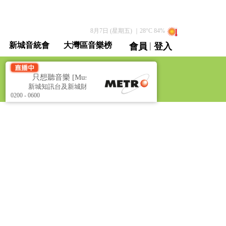
8月7日 (星期五)
｜
28
°C
84
%
|
新城音統會
大灣區音樂榜
會員
登入
直播 / 重溫
]
只想聽音樂 [Music All Night]
新城知訊台及新城財經台聯播
0200 - 0600