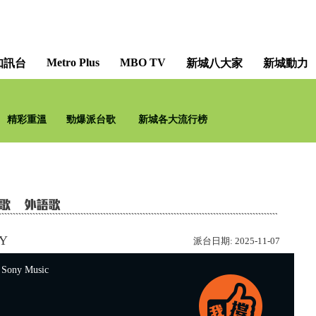
Metro Plus
MBO TV
知訊台
新城八大家
新城動力
只想聽音樂 [Music All Night
精彩重溫
勁爆派台歌
新城各大流行榜
新城知訊台及新城財經台聯播
TY
派台日期:
2025-11-07
ny Music