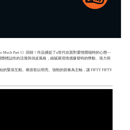
oo Much Part 1》回歸！作品捕捉了α世代在面對愛情開端時的心態—
團體標誌性的活潑與俏皮風格，細膩展現情感爆發時的悸動、張力與
關係初始的緊張互動。兩首歌以明亮、強勁的節奏為主軸，讓 FIFTY FIFTY