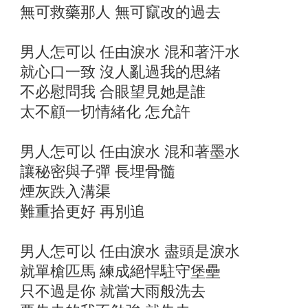
無可救藥那人 無可竄改的過去
男人怎可以 任由淚水 混和著汗水
就心口一致 沒人亂過我的思緒
不必慰問我 合眼望見她是誰
太不顧一切情緒化 怎允許
男人怎可以 任由淚水 混和著墨水
讓秘密與子彈 長埋骨髓
煙灰跌入溝渠
難重拾更好 再別追
男人怎可以 任由淚水 盡頭是淚水
就單槍匹馬 練成絕悍駐守堡壘
只不過是你 就當大雨般洗去