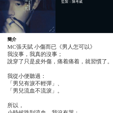
監製：陳考威
簡介
MC張天賦 小傷而已《男人怎可以》
我沒事，我真的沒事；
說穿了只是皮外傷，痛着痛着，就習慣了。
我從小便聽過：
「男兒有淚不輕彈」、
「男兒流血不流淚」。
所以，
小時候跌到流血，我沒有哭；