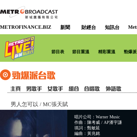
METROFINANCE.BIZ
Met
新聞
財經台
知訊台
節目表
節目重溫
精彩重溫
勁爆派
男人怎可以
/
MC張天賦
唱片公司：Warner Music
作曲：陳考威 / AP潘宇謙
填詞：甄敏延
編曲：黃兆銘