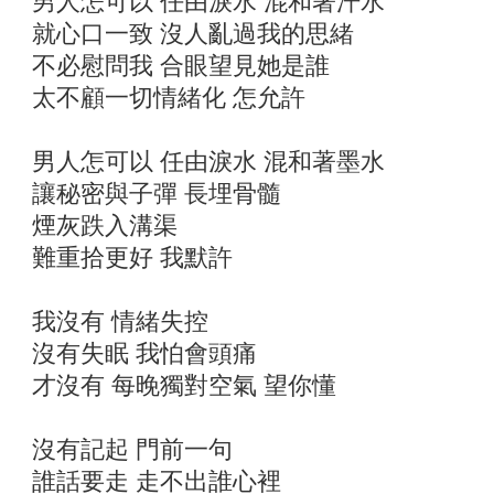
男人怎可以 任由淚水 混和著汗水
就心口一致 沒人亂過我的思緒
不必慰問我 合眼望見她是誰
太不顧一切情緒化 怎允許
男人怎可以 任由淚水 混和著墨水
讓秘密與子彈 長埋骨髓
煙灰跌入溝渠
難重拾更好 我默許
我沒有 情緒失控
沒有失眠 我怕會頭痛
才沒有 每晚獨對空氣 望你懂
沒有記起 門前一句
誰話要走 走不出誰心裡