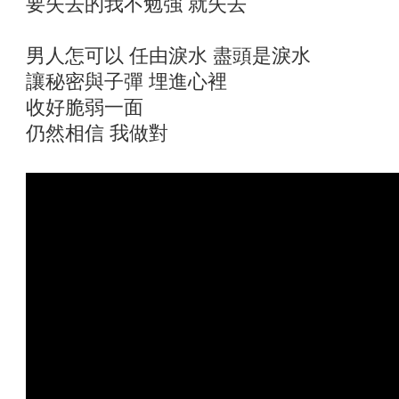
要失去的我不勉強 就失去
男人怎可以 任由淚水 盡頭是淚水
讓秘密與子彈 埋進心裡
收好脆弱一面
仍然相信 我做對