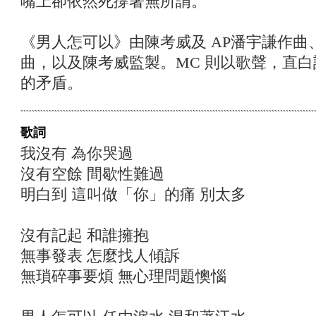
嘴上卻依然死撐著無所謂。
《男人怎可以》由陳考威及 AP潘宇謙作
曲，以及陳考威監製。MC 則以歌聲，直
的矛盾。
歌詞
我沒有 為你哭過
沒有空餘 間歇性難過
明白到 這叫做「你」的痛 別太多
沒有記起 和誰擁抱
無事發表 怎麼找人傾訴
無瑣碎事要煩 無心理問題懊惱