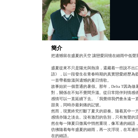
簡介
把遺憾留在盛夏的天空 讓戀愛回憶在細雨中低聲
盛夏從來不只是陽光與熱浪，還藏着一些說不出口的
語》，以一段發生在青春時期的真實戀愛經歷為
一首帶着餘溫與遺憾的夏日情歌。
故事始於一個普通的暑假。那年，Delta T因
對，關係在不知不覺間升溫。從日常陪伴到情感
感情可以一直延續下去。「我覺得我們會永遠一
甜美，同時亦最刺痛的記號。
然而，現實終究打斷了夏天的節奏。隨着其中一
感情亦隨之淡去。沒有激烈的告別，只有無聲的
然在每一陣夏日微風中悄然重現，像耳邊的細語
彷彿隨着每年盛夏的細雨，再一次浮現，在耳邊
在的細語。