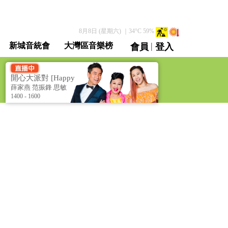
8月8日 (星期六)
｜
34
°C
59
%
|
新城音統會
大灣區音樂榜
會員
登入
直播 / 重溫
開心大派對 [Happy
Party]
薛家燕 范振鋒 思敏
1400 - 1600