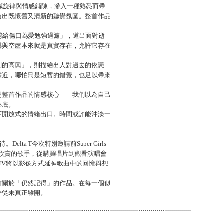
膩旋律與情感鋪陳，滲入一種熟悉而帶
造出既懷舊又清新的聽覺氛圍。整首作品
懷不需給傷口為愛勉強過濾」，道出面對逝
憾與空虛本來就是真實存在，允許它存在
刹的高興」，則描繪出人對過去的依戀
靠近，哪怕只是短暫的錯覺，也足以帶來
是整首作品的情感核心——我們以為自己
心底。
下開放式的情緒出口。時間或許能沖淡一
ta T今次特別邀請前Super Girls
常欣賞的歌手，從購買唱片到觀看演唱會
MV將以影像方式延伸歌曲中的回憶與想
首關於「仍然記得」的作品。在每一個似
許從未真正離開。