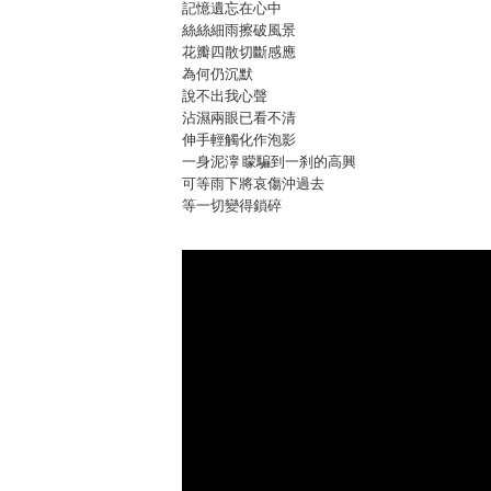
記憶遺忘在心中
絲絲細雨擦破風景
花瓣四散切斷感應
為何仍沉默
說不出我心聲
沾濕兩眼已看不清
伸手輕觸化作泡影
一身泥濘 矇騙到一刹的高興
可等雨下將哀傷沖過去
等一切變得鎖碎