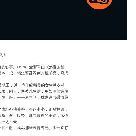
重播
心事。Delta T全新單曲《盛夏的細
藍本，把一場短暫卻深刻的姐弟戀，寫成
為做暑期工，與一位年紀稍長的女生朝夕相
依賴，兩人走進彼此生活，更曾深信這段
直在一起」——這句話，成為這段戀情最
方遠赴外地升學，聯絡漸少，距離拉遠，
流逝。多年以後，那句曾經的承諾，卻依
，揮之不去。
徘徊不散，成為那些未曾說完、卻一直存