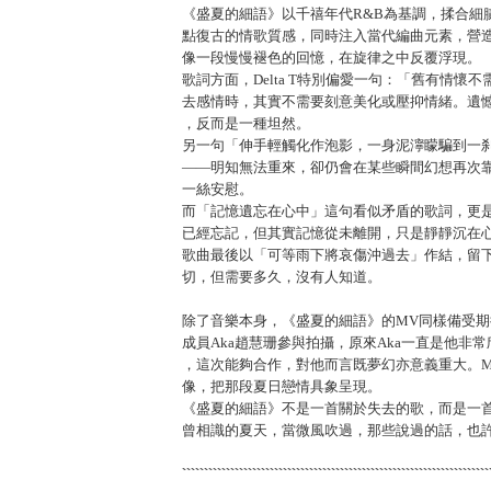
《盛夏的細語》以千禧年代R&B為基調，揉合細
點復古的情歌質感，同時注入當代編曲元素，營
像一段慢慢褪色的回憶，在旋律之中反覆浮現。
歌詞方面，Delta T特別偏愛一句：「舊有情
去感情時，其實不需要刻意美化或壓抑情緒。遺
，反而是一種坦然。
另一句「伸手輕觸化作泡影，一身泥濘矇騙到一
——明知無法重來，卻仍會在某些瞬間幻想再次
一絲安慰。
而「記憶遺忘在心中」這句看似矛盾的歌詞，更
已經忘記，但其實記憶從未離開，只是靜靜沉在
歌曲最後以「可等雨下將哀傷沖過去」作結，留
切，但需要多久，沒有人知道。
除了音樂本身，《盛夏的細語》的MV同樣備受期待。Del
成員Aka趙慧珊參與拍攝，原來Aka一直是他非
，這次能夠合作，對他而言既夢幻亦意義重大。
像，把那段夏日戀情具象呈現。
《盛夏的細語》不是一首關於失去的歌，而是一
曾相識的夏天，當微風吹過，那些說過的話，也