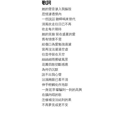
歌詞
她的聲音滲入我軀殼
思憶滲透懷內
一些說話 聽蟬鳴來替代
清風吹走往日已不再
吹走每片期待
她的笑臉 留在盛夏的愛
舊有情懷不需
給傷口為愛勉強過濾
當再沒法避過空虚
往昔停留在天空
絲絲細雨擦破風景
花瓣四散切斷感應
為何仍沉默
說不出我心聲
沾濕兩眼已看不清
伸手輕觸化作泡影
一身泥濘 矇騙到一刹的高興
在腦內唱的歌
怎修補沒法結到的果
不再夢見或更不安