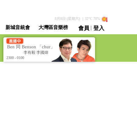
8月8日 (星期六)
｜
32
°C
70
%
|
新城音統會
大灣區音樂榜
會員
登入
直播 / 重溫
Ben 同 Benson 「chur」 到行 [Ben & Benson Talk Show]
B
李有毅 李國煒
李有毅 李國煒
2300 - 0100