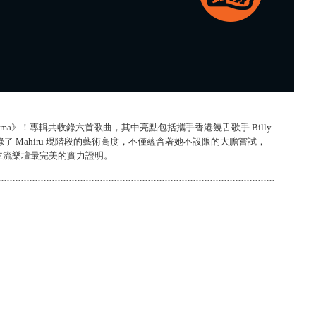
inema》！專輯共收錄六首歌曲，其中亮點包括攜手香港饒舌歌手 Billy
 完美記錄了 Mahiru 現階段的藝術高度，不僅蘊含著她不設限的大膽嘗試，
主流樂壇最完美的實力證明。