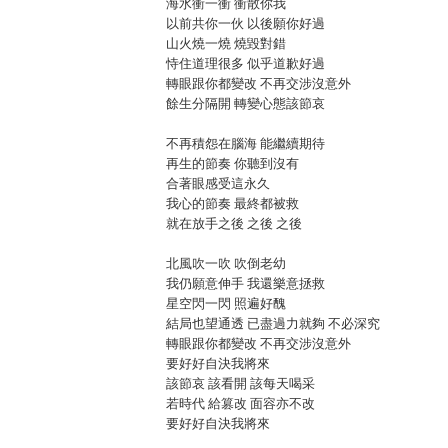
海水衝一衝 衝散你我
以前共你一伙 以後願你好過
山火燒一燒 燒毀對錯
恃住道理很多 似乎道歉好過
轉眼跟你都變改 不再交涉沒意外
餘生分隔開 轉變心態該節哀
不再積怨在腦海 能繼續期待
再生的節奏 你聽到沒有
合著眼感受這永久
我心的節奏 最終都被救
就在放手之後 之後 之後
北風吹一吹 吹倒老幼
我仍願意伸手 我還樂意拯救
星空閃一閃 照遍好醜
結局也望通透 已盡過力就夠 不必深究
轉眼跟你都變改 不再交涉沒意外
要好好自決我將來
該節哀 該看開 該每天喝采
若時代 給篡改 面容亦不改
要好好自決我將來