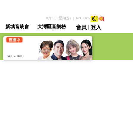
8月7日 (星期五)
｜
34
°C
60
%
|
新城音統會
大灣區音樂榜
會員
登入
直播 / 重溫
QK玉瑛室 [QK-pedia]
QK玉瑛室 [QK-pedia
譚玉瑛 何基佑 麥皓兒 黃筠兒
譚玉瑛 何基佑 麥皓
1400 - 1600