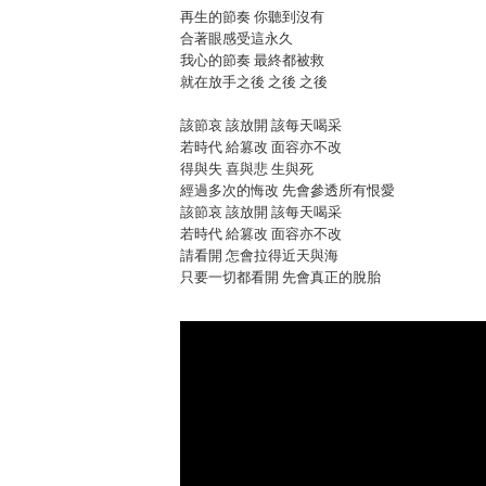
再生的節奏 你聽到沒有
合著眼感受這永久
我心的節奏 最終都被救
就在放手之後 之後 之後
該節哀 該放開 該每天喝采
若時代 給篡改 面容亦不改
得與失 喜與悲 生與死
經過多次的悔改 先會參透所有恨愛
該節哀 該放開 該每天喝采
若時代 給篡改 面容亦不改
請看開 怎會拉得近天與海
只要一切都看開 先會真正的脫胎