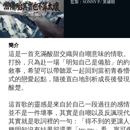
監製：SONNY P./ 英健朗
簡介
這是一首充滿酸甜交織與自嘲意味的情歌。
打扮，只為赴一場「明知自己是備胎」的約
敘事，希望可以帶聽眾一起回到當初青春懵
式的戀愛起點，隨後直白地剖析成長後發現
酸楚。
這首歌的靈感是來自於自己一段過往的感情
並不是一件壞事，其實是自嘲以及反諷現代
其實就是歌詞裡的一句：「得不到的更讓人
種明知沒有結果卻還要「try try」看、