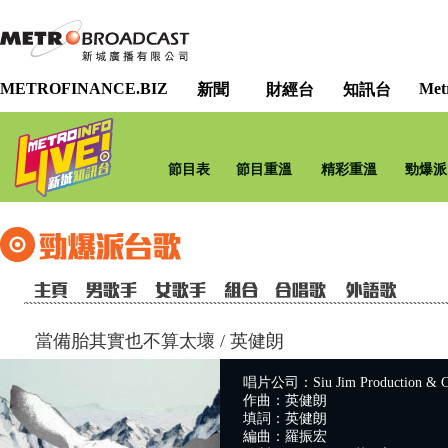
METROFINANCE.BIZ
Met
新聞
財經台
知訊台
節目表
節目重溫
精彩重溫
勁爆派
當備胎其實也不算太壞
/
英健朗
唱片公司：Siu Jim Production & C
作曲：英健朗
填詞：英健朗
編曲：羅振宏