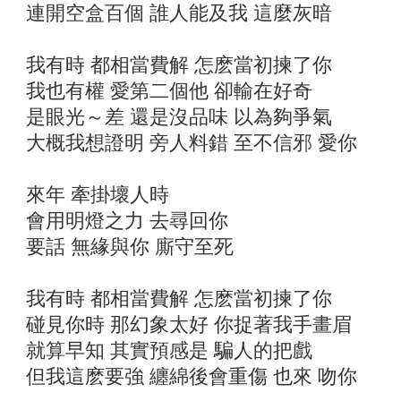
連開空盒百個 誰人能及我 這麼灰暗
我有時 都相當費解 怎麽當初揀了你
我也有權 愛第二個他 卻輸在好奇
是眼光～差 還是沒品味 以為夠爭氣
大概我想證明 旁人料錯 至不信邪 愛你
來年 牽掛壞人時
會用明燈之力 去尋回你
要話 無緣與你 廝守至死
我有時 都相當費解 怎麽當初揀了你
碰見你時 那幻象太好 你捉著我手畫眉
就算早知 其實預感是 騙人的把戲
但我這麽要強 纏綿後會重傷 也來 吻你