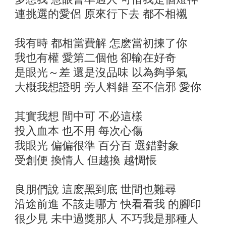
連挑選的愛侶 原來行下去 都不相襯
我有時 都相當費解 怎麽當初揀了你
我也有權 愛第二個他 卻輸在好奇
是眼光～差 還是沒品味 以為夠爭氣
大概我想證明 旁人料錯 至不信邪 愛你
其實我想 間中可 不必這樣
投入血本 也不用 每次心傷
我眼光 偏偏很準 百分百 選錯對象
受創便 換情人 但越換 越惆悵
良朋們說 這麽黑到底 世間也難尋
沿途前進 不該走哪方 快看看我 的腳印
很少見 未中過獎那人 不巧我是那種人