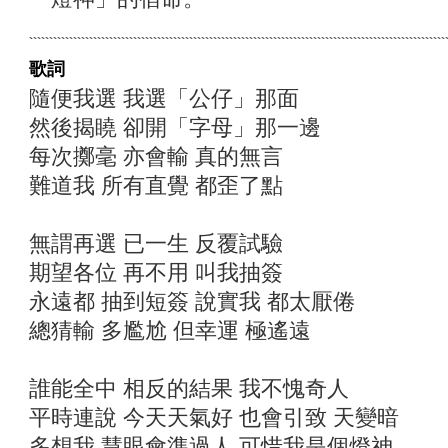
歌詞
隨便我選 我選「公仔」那面
然後揭䁱 卻開「字母」那一邊
每次擲毫 亦會輸 真的無言
難道我 所有直覺 都歪了點
無謂再選 已一生 反覆試驗
期望各位 再不用 叫我抽簽
永遠都 抽到短簽 說實我 都太厭倦
總猜輸 多尷尬 但幸運 極遙遠
誰能全中 相反的結果 我不愧奇人
平時連說 今天天氣好 也會引致 天變暗
多想我 慧眼會準過人 可惜我是個燈神