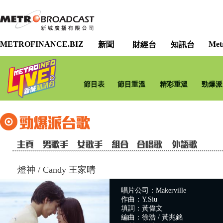
METROFINANCE.BIZ
Met
新聞
財經台
知訊台
節目表
節目重溫
精彩重溫
勁爆派
燈神
/
Candy 王家晴
唱片公司：Makerville
作曲：Y.Siu
填詞：黃偉文
編曲：徐浩 / 黃兆銘