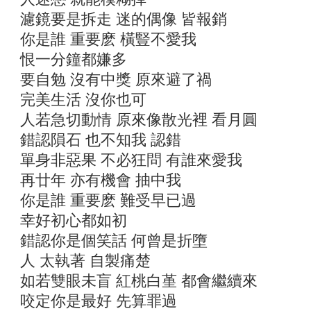
濾鏡要是拆走 迷的偶像 皆報銷
你是誰 重要麽 橫豎不愛我
恨一分鐘都嫌多
要自勉 沒有中獎 原來避了禍
完美生活 沒你也可
人若急切動情 原來像散光裡 看月圓
錯認隕石 也不知我 認錯
單身非惡果 不必狂問 有誰來愛我
再廿年 亦有機會 抽中我
你是誰 重要麽 難受早已過
幸好初心都如初
錯認你是個笑話 何曾是折墮
人 太執著 自製痛楚
如若雙眼未盲 紅桃白堇 都會繼續來
咬定你是最好 先算罪過