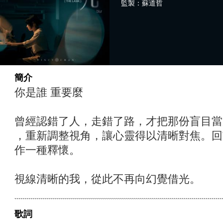
監製：蘇道哲
簡介
你是誰 重要麼
曾經認錯了人，走錯了路，才把那份盲目當
，重新調整視角，讓心靈得以清晰對焦。回
作一種釋懷。
視線清晰的我，從此不再向幻覺借光。
歌詞