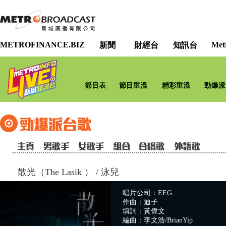
METROFINANCE.BIZ
Met
新聞
財經台
知訊台
節目表
節目重溫
精彩重溫
勁爆派
散光（The Lasik ）
/
泳兒
唱片公司：EEG
作曲：迪子
填詞：黃偉文
編曲：李文浩/BrianYip