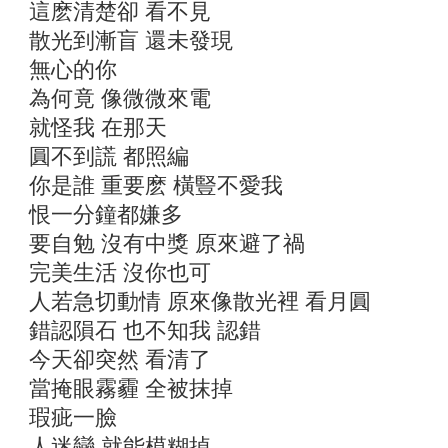
這麽清楚卻 看不見
散光到漸盲 還未發現
無心的你
為何竟 像微微來電
就怪我 在那天
圓不到謊 都照編
你是誰 重要麽 橫豎不愛我
恨一分鐘都嫌多
要自勉 沒有中獎 原來避了禍
完美生活 沒你也可
人若急切動情 原來像散光裡 看月圓
錯認隕石 也不知我 認錯
今天卻突然 看清了
當掩眼霧霾 全被抹掉
瑕疵一臉
人迷戀 就能模糊掉