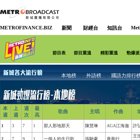
METROFINANCE.BIZ
Met
新聞
財經台
知訊台
節目表
節目重溫
精彩重溫
勁爆派
本地榜
｜
外語榜
｜
國語力排行
本
上
週
最
歌曲
主唱
作曲
週
週
次
高
1
3
7
1
那人那地那天
陳慧琳
AGA江海迦
許
王澄
2
7
9
1
一個人的生日歌
張馳豪
唐善行