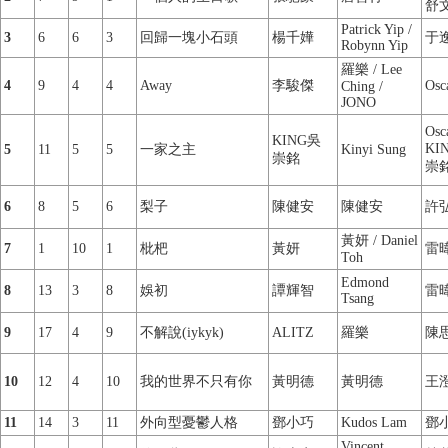
舒
Patrick Yip /
3
6
6
3
回歸一塊小石頭
楊千嬅
于
Robynn Yip
羅樂 / Lee
4
9
4
4
Away
李駿傑
Osc
Ching /
JONO
Osca
KING吳
KI
5
11
5
5
一家之主
Kinyi Sung
崇銘
崇
6
8
5
6
梨子
陳健安
陳健安
許
黃妍 / Daniel
7
1
10
1
枇杷
黃妍
雷
Toh
Edmond
8
13
3
8
娛初
譚輝智
雷
Tsang
9
17
4
9
不解說(iykyk)
ALITZ
羅樂
陳
10
12
4
10
我的世界不只有你
黃明德
黃明德
王
11
14
3
11
外向型憂鬱人格
鄧小巧
Kudos Lam
鄧
Vincent