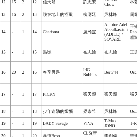
12
15
2
12
信天翁
許志安
林
Chow
13
16
2
13
跌在地上的怪獸
柳應廷
吳林峰
周
Antoine Adel
王
Aboulkassimi
14
-
1
14
Charisma
盧瀚霆
Rap
(ADILE) /
盧
SQVARE
15
-
1
15
貼哋
布志綸
布志綸
王
IdG
16
20
2
16
春季再遇
Bert744
Osc
Bubbles
17
-
1
17
PICKY
張天穎
張天穎
張
18
-
1
18
少年迦勒的煩惱
梁崇希
吳林峰
Osc
T-Ma /
19
-
1
19
BABY Savage
VIVA
T-R
JONO
CLS(新
20
-
1
20
暴速Boso
李創偉
善