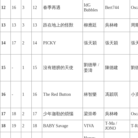
IdG
12
16
3
12
春季再遇
Bert744
Osc
Bubbles
13
13
3
13
跌在地上的怪獸
柳應廷
吳林峰
周
14
17
2
14
PICKY
張天穎
張天穎
張
劉德華 /
15
-
1
15
沒有翅膀的天使
陳德建
劉
姜濤
16
-
1
16
The Red Button
林智樂
馮穎琪
小
17
18
2
17
少年迦勒的煩惱
梁崇希
吳林峰
Osc
T-Ma /
18
19
2
18
BABY Savage
VIVA
T-R
JONO