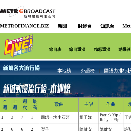
METROFINANCE.BIZ
Met
新聞
財經台
知訊台
節目表
節目重溫
精彩重溫
勁爆派
本地榜
｜
外語榜
｜
國語力排行
本
上
週
最
歌曲
主唱
作曲
週
週
次
高
Patrick Yip /
1
3
7
1
回歸一塊小石頭
楊千嬅
于
Robynn Yip
2
6
6
2
梨子
陳健安
陳健安
許