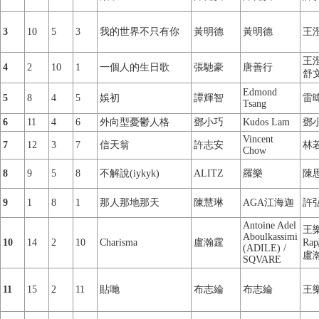
3
10
5
3
我的世界不只有你
黃明德
黃明德
王
王澄
4
2
10
1
一個人的生日歌
張馳豪
唐善行
舒
Edmond
5
8
4
5
娛初
譚輝智
雷
Tsang
6
11
4
6
外向型憂鬱人格
鄧小巧
Kudos Lam
鄧
Vincent
7
12
3
7
信天翁
許志安
林
Chow
8
9
5
8
不解說(iykyk)
ALITZ
羅樂
陳
9
1
8
1
那人那地那天
陳慧琳
AGA江海迦
許
Antoine Adel
王
Aboulkassimi
10
14
2
10
Charisma
盧瀚霆
Rap
(ADILE) /
盧
SQVARE
11
15
2
11
貼哋
布志綸
布志綸
王