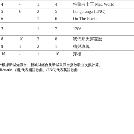
4
-
1
4
特務占士匡 Mad World
5
6
2
5
Bangaranga (ENG)
6
-
1
6
On The Rocks
7
-
1
7
1206
8
10
3
8
我們那天穿甚麼
9
1
2
1
槍與玫瑰
10
-
1
10
穿梭
*根據新城知訊台、新城財經台及新城采訊台播放歌曲次數計算。
Remarks : (國)代表國語歌曲、(ENG)代表英語歌曲