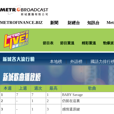
METROFINANCE.BIZ
Met
新聞
財經台
知訊台
節目表
節目重溫
精彩重溫
勁爆派
本地榜
｜
外語榜
｜
國語力排行
本週
上週
週次
最高
歌曲
1
7
7
1
BABY Savage
2
-
1
2
仍留在這裏
3
-
1
3
感情還原鍵