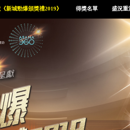
呈獻《新城勁爆頒獎禮2019》
得獎名單
盛況重