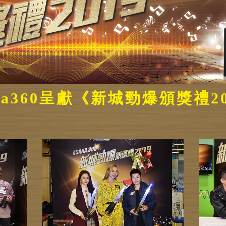
na360呈獻《新城勁爆頒獎禮2