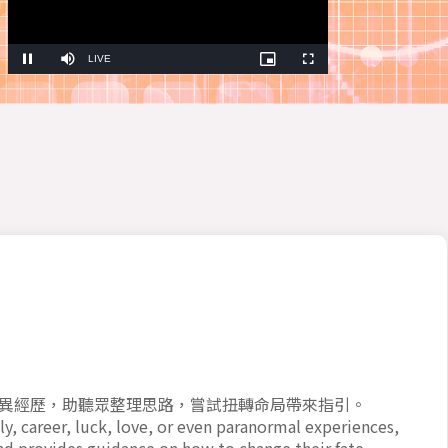
Stream
LIVE
Pause
Mute
Picture-
Fullscreen
in-
Picture
Type
異經歷，助聽眾整理思路，嘗試扭轉命局帶來指引。
y, career, luck, love, or even paranormal experiences,
and provides guidance on how to change their fate.