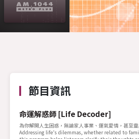
節目資訊
命運解惑師 [Life Decoder]
為你解開人生困惑，無論家人事業、運氣愛情，甚至靈
Addressing life's dilemmas, whether related to famil
this program helps listeners clarify their thoughts 